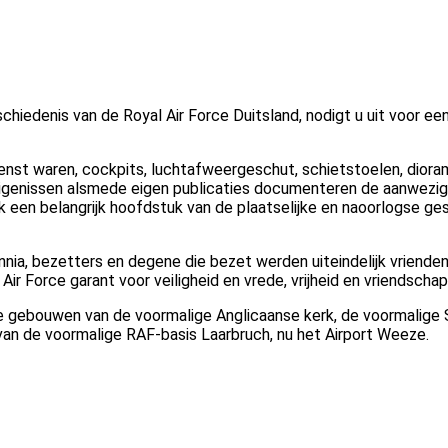
hiedenis van de Royal Air Force Duitsland, nodigt u uit voor een
dienst waren, cockpits, luchtafweergeschut, schietstoelen, diorama
uigenissen alsmede eigen publicaties documenteren de aanwezig
k een belangrijk hoofdstuk van de plaatselijke en naoorlogse ge
ennia, bezetters en degene die bezet werden uiteindelijk vrien
ir Force garant voor veiligheid en vrede, vrijheid en vriendschap
e gebouwen van de voormalige Anglicaanse kerk, de voormalige 
 van de voormalige RAF-basis Laarbruch, nu het Airport Weeze.