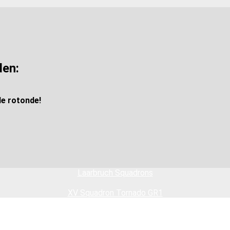
den:
de rotonde!
Laarbruch Squadrons
XV Squadron Tornado GR1