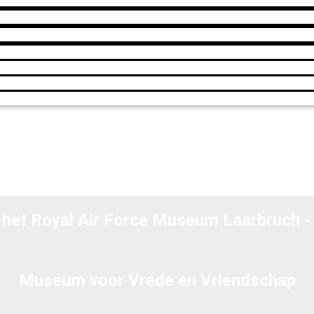
 het Royal Air Force Museum Laarbruch - 
Museum voor Vrede en Vriendschap