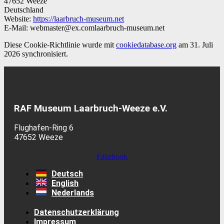
47652 Weeze
Deutschland
Website:
https://laarbruch-museum.net
E-Mail:
webmaster@
ex.com
laarbruch-museum.net
Diese Cookie-Richtlinie wurde mit
cookiedatabase.org
am 31. Juli
2026 synchronisiert.
RAF Museum Laarbruch-Weeze e.V.
Flughafen-Ring 6
47652 Weeze
Facebook
Deutsch
English
Nederlands
Datenschutzerklärung
Impressum