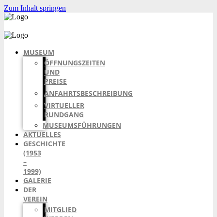
Zum Inhalt springen
MUSEUM
ÖFFNUNGSZEITEN
UND
PREISE
ANFAHRTSBESCHREIBUNG
VIRTUELLER
RUNDGANG
MUSEUMSFÜHRUNGEN
AKTUELLES
GESCHICHTE
(1953
–
1999)
GALERIE
DER
VEREIN
MITGLIED