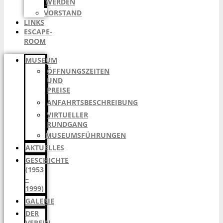
WERDEN
VORSTAND
LINKS
ESCAPE-
ROOM
MUSEUM
ÖFFNUNGSZEITEN
UND
PREISE
ANFAHRTSBESCHREIBUNG
VIRTUELLER
RUNDGANG
MUSEUMSFÜHRUNGEN
AKTUELLES
GESCHICHTE
(1953
–
1999)
GALERIE
DER
VEREIN