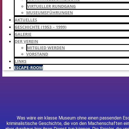
VIRTUELLER RUNDGANG
MUSEUMSFÜHRUNGEN
AKTUELLES
GESCHICHTE (1953 – 1999)
GALERIE
DER VEREIN
MITGLIED WERDEN
VORSTAND
LINKS
ESCAPE-ROOM
Was wäre ein klasse Museum ohne einen passenden Esca
kriminalistische Geschichte, die von den Machenschaften eini
aber durchaus hier ihren Dienst tun können. Die Spieler, di