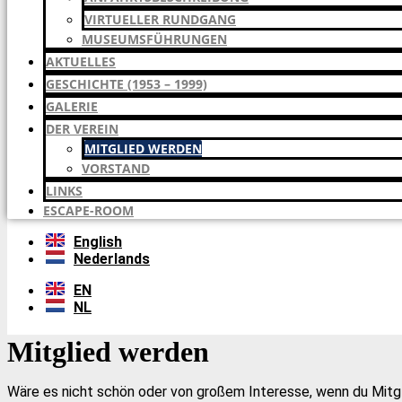
VIRTUELLER RUNDGANG
MUSEUMSFÜHRUNGEN
AKTUELLES
GESCHICHTE (1953 – 1999)
GALERIE
DER VEREIN
MITGLIED WERDEN
VORSTAND
LINKS
ESCAPE-ROOM
English
Nederlands
EN
NL
Mitglied werden
Wäre es nicht schön oder von großem Interesse, wenn du Mit