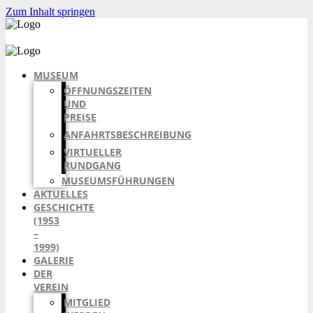
Zum Inhalt springen
MUSEUM
ÖFFNUNGSZEITEN
UND
PREISE
ANFAHRTSBESCHREIBUNG
VIRTUELLER
RUNDGANG
MUSEUMSFÜHRUNGEN
AKTUELLES
GESCHICHTE
(1953
–
1999)
GALERIE
DER
VEREIN
MITGLIED