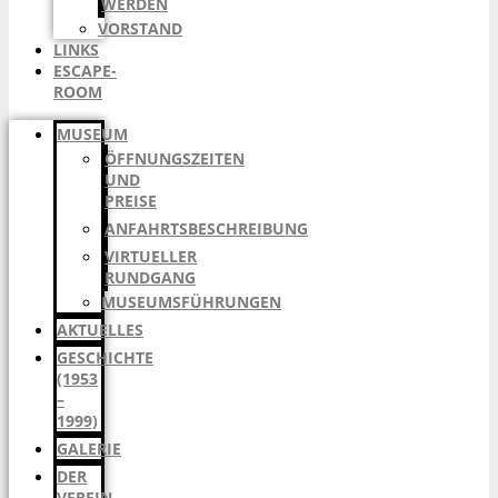
WERDEN
VORSTAND
LINKS
ESCAPE-
ROOM
MUSEUM
ÖFFNUNGSZEITEN
UND
PREISE
ANFAHRTSBESCHREIBUNG
VIRTUELLER
RUNDGANG
MUSEUMSFÜHRUNGEN
AKTUELLES
GESCHICHTE
(1953
–
1999)
GALERIE
DER
VEREIN