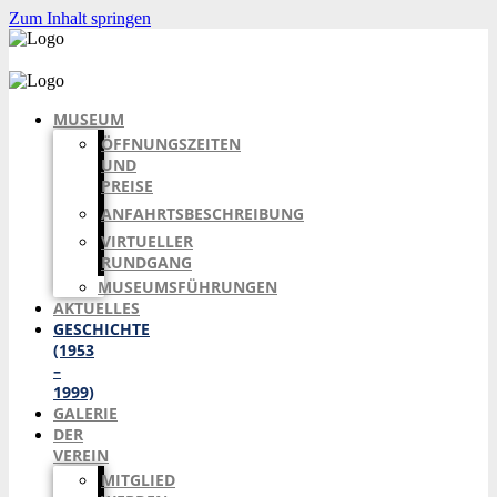
Zum Inhalt springen
MUSEUM
ÖFFNUNGSZEITEN
UND
PREISE
ANFAHRTSBESCHREIBUNG
VIRTUELLER
RUNDGANG
MUSEUMSFÜHRUNGEN
AKTUELLES
GESCHICHTE
(1953
–
1999)
GALERIE
DER
VEREIN
MITGLIED