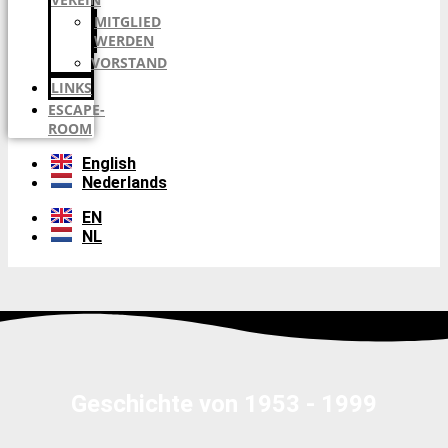
MITGLIED
WERDEN
VORSTAND
LINKS
ESCAPE-
ROOM
English
Nederlands
EN
NL
Geschichte von 1953 - 1999