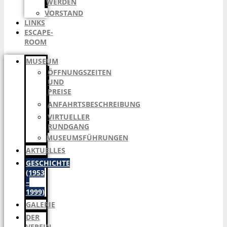
WERDEN
VORSTAND
LINKS
ESCAPE-
ROOM
MUSEUM
ÖFFNUNGSZEITEN
UND
PREISE
ANFAHRTSBESCHREIBUNG
VIRTUELLER
RUNDGANG
MUSEUMSFÜHRUNGEN
AKTUELLES
GESCHICHTE
(1953
–
1999)
GALERIE
DER
VEREIN