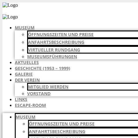
Zum
Inhalt
springen
MUSEUM
ÖFFNUNGSZEITEN UND PREISE
ANFAHRTSBESCHREIBUNG
VIRTUELLER RUNDGANG
MUSEUMSFÜHRUNGEN
AKTUELLES
GESCHICHTE (1953 – 1999)
GALERIE
DER VEREIN
MITGLIED WERDEN
VORSTAND
LINKS
ESCAPE-ROOM
MUSEUM
ÖFFNUNGSZEITEN UND PREISE
ANFAHRTSBESCHREIBUNG