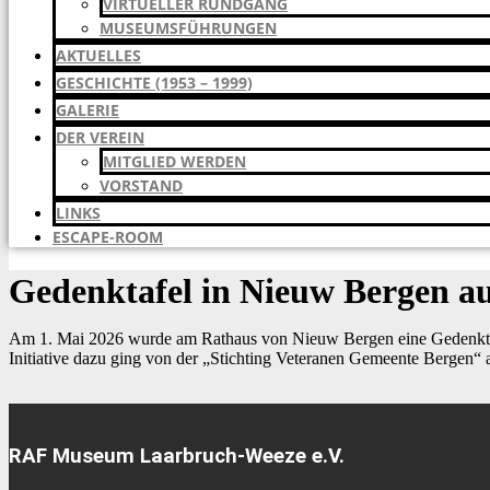
VIRTUELLER RUNDGANG
MUSEUMSFÜHRUNGEN
AKTUELLES
GESCHICHTE (1953 – 1999)
GALERIE
DER VEREIN
MITGLIED WERDEN
VORSTAND
LINKS
ESCAPE-ROOM
Gedenktafel in Nieuw Bergen a
Am 1. Mai 2026 wurde am Rathaus von Nieuw Bergen eine Gedenktafel 
Initiative dazu ging von der „Stichting Veteranen Gemeente Bergen“ au
RAF Museum Laarbruch-Weeze e.V.