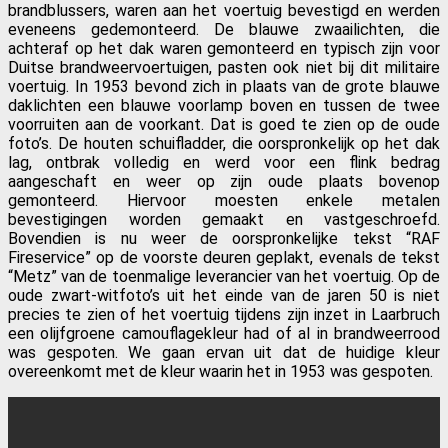
brandblussers, waren aan het voertuig bevestigd en werden
eveneens gedemonteerd. De blauwe zwaailichten, die
achteraf op het dak waren gemonteerd en typisch zijn voor
Duitse brandweervoertuigen, pasten ook niet bij dit militaire
voertuig. In 1953 bevond zich in plaats van de grote blauwe
daklichten een blauwe voorlamp boven en tussen de twee
voorruiten aan de voorkant. Dat is goed te zien op de oude
foto’s. De houten schuifladder, die oorspronkelijk op het dak
lag, ontbrak volledig en werd voor een flink bedrag
aangeschaft en weer op zijn oude plaats bovenop
gemonteerd. Hiervoor moesten enkele metalen
bevestigingen worden gemaakt en vastgeschroefd.
Bovendien is nu weer de oorspronkelijke tekst “RAF
Fireservice” op de voorste deuren geplakt, evenals de tekst
“Metz” van de toenmalige leverancier van het voertuig. Op de
oude zwart-witfoto’s uit het einde van de jaren 50 is niet
precies te zien of het voertuig tijdens zijn inzet in Laarbruch
een olijfgroene camouflagekleur had of al in brandweerrood
was gespoten. We gaan ervan uit dat de huidige kleur
overeenkomt met de kleur waarin het in 1953 was gespoten.