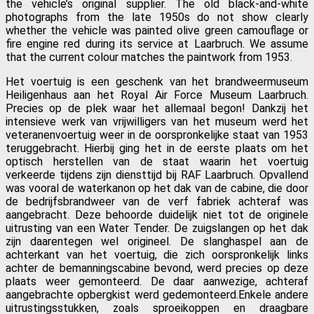
the vehicle’s original supplier. The old black-and-white
photographs from the late 1950s do not show clearly
whether the vehicle was painted olive green camouflage or
fire engine red during its service at Laarbruch. We assume
that the current colour matches the paintwork from 1953.
Het voertuig is een geschenk van het brandweermuseum
Heiligenhaus aan het Royal Air Force Museum Laarbruch.
Precies op de plek waar het allemaal begon! Dankzij het
intensieve werk van vrijwilligers van het museum werd het
veteranenvoertuig weer in de oorspronkelijke staat van 1953
teruggebracht. Hierbij ging het in de eerste plaats om het
optisch herstellen van de staat waarin het voertuig
verkeerde tijdens zijn diensttijd bij RAF Laarbruch. Opvallend
was vooral de waterkanon op het dak van de cabine, die door
de bedrijfsbrandweer van de verf fabriek achteraf was
aangebracht. Deze behoorde duidelijk niet tot de originele
uitrusting van een Water Tender. De zuigslangen op het dak
zijn daarentegen wel origineel. De slanghaspel aan de
achterkant van het voertuig, die zich oorspronkelijk links
achter de bemanningscabine bevond, werd precies op deze
plaats weer gemonteerd. De daar aanwezige, achteraf
aangebrachte opbergkist werd gedemonteerd.Enkele andere
uitrustingsstukken, zoals sproeikoppen en draagbare