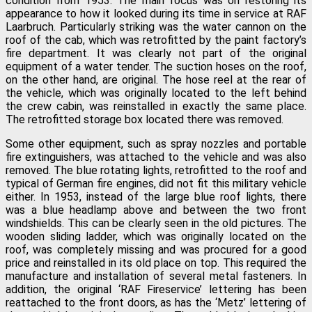
condition from 1953. The main focus was on restoring its
appearance to how it looked during its time in service at RAF
Laarbruch. Particularly striking was the water cannon on the
roof of the cab, which was retrofitted by the paint factory’s
fire department. It was clearly not part of the original
equipment of a water tender. The suction hoses on the roof,
on the other hand, are original. The hose reel at the rear of
the vehicle, which was originally located to the left behind
the crew cabin, was reinstalled in exactly the same place.
The retrofitted storage box located there was removed.
Some other equipment, such as spray nozzles and portable
fire extinguishers, was attached to the vehicle and was also
removed. The blue rotating lights, retrofitted to the roof and
typical of German fire engines, did not fit this military vehicle
either. In 1953, instead of the large blue roof lights, there
was a blue headlamp above and between the two front
windshields. This can be clearly seen in the old pictures. The
wooden sliding ladder, which was originally located on the
roof, was completely missing and was procured for a good
price and reinstalled in its old place on top. This required the
manufacture and installation of several metal fasteners. In
addition, the original ‘RAF Fireservice’ lettering has been
reattached to the front doors, as has the ‘Metz’ lettering of