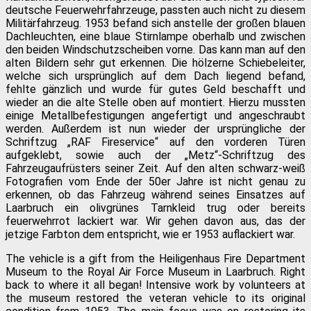
deutsche Feuerwehrfahrzeuge, passten auch nicht zu diesem
Militärfahrzeug. 1953 befand sich anstelle der großen blauen
Dachleuchten, eine blaue Stirnlampe oberhalb und zwischen
den beiden Windschutzscheiben vorne. Das kann man auf den
alten Bildern sehr gut erkennen. Die hölzerne Schiebeleiter,
welche sich ursprünglich auf dem Dach liegend befand,
fehlte gänzlich und wurde für gutes Geld beschafft und
wieder an die alte Stelle oben auf montiert. Hierzu mussten
einige Metallbefestigungen angefertigt und angeschraubt
werden. Außerdem ist nun wieder der ursprüngliche der
Schriftzug „RAF Fireservice“ auf den vorderen Türen
aufgeklebt, sowie auch der „Metz“-Schriftzug des
Fahrzeugaufrüsters seiner Zeit. Auf den alten schwarz-weiß
Fotografien vom Ende der 50er Jahre ist nicht genau zu
erkennen, ob das Fahrzeug während seines Einsatzes auf
Laarbruch ein olivgrünes Tarnkleid trug oder bereits
feuerwehrrot lackiert war. Wir gehen davon aus, das der
jetzige Farbton dem entspricht, wie er 1953 auflackiert war.
The vehicle is a gift from the Heiligenhaus Fire Department
Museum to the Royal Air Force Museum in Laarbruch. Right
back to where it all began! Intensive work by volunteers at
the museum restored the veteran vehicle to its original