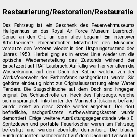
Restaurierung/Restoration/Restauratie
Das Fahrzeug ist ein Geschenk des Feuerwehrmuseums
Heiligenhaus an das Royal Air Force Museum Laarbruch.
Genau an den Ort, an dem alles begann! Ein intensiver
Arbeitseinsatz ehrenamtlicher Mitarbeiter des Museums
versetze den Veteran wieder in den Ursprungszustand des
Jahres 1953. Hierbei ging es in erster Linie wieder um die
optische Wiederherstellung des Zustands während der
Einsatzzeit auf RAF Laarbruch. Auffällig war hier vor allem die
Wasserkanone auf dem Dach der Kabine, welche von der
Werksfeuerwehr der Farbenfabrik nachgerüstet wurde. Sie
gehörte eindeutig nicht zur Originalausstattung eines Water
Tenders. Die Saugschläuche auf dem Dach sind hingegen
original. Die Schlauchrolle am Heck des Fahrzeugs, welche
sich ursprünglich links hinter der Mannschaftskabine befand,
wurde exakt an diese Stelle wieder angebaut. Der dort
befindliche, nachgerüstete Aufbewahrungskasten wurde
demontiert. Einige weitere Ausrüstungsgegenstände wie z.B.
Spritzdüsen und portable Feuerlöscher waren am Fahrzeug
befestigt und wurden ebenfalls demontiert. Die blauen
Rundumleuchten, nachgerüstet auf dem Dach und typisch für