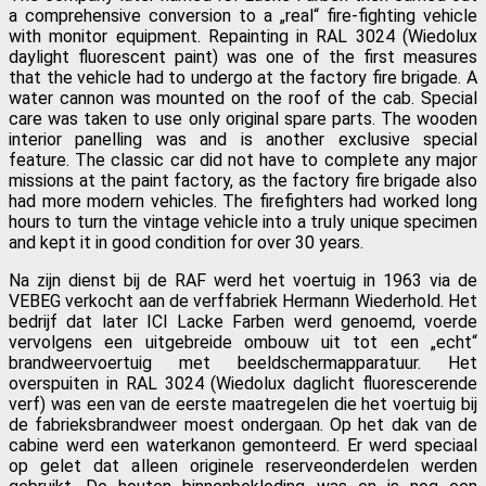
a comprehensive conversion to a „real“ fire-fighting vehicle
with monitor equipment. Repainting in RAL 3024 (Wiedolux
daylight fluorescent paint) was one of the first measures
that the vehicle had to undergo at the factory fire brigade. A
water cannon was mounted on the roof of the cab. Special
care was taken to use only original spare parts. The wooden
interior panelling was and is another exclusive special
feature. The classic car did not have to complete any major
missions at the paint factory, as the factory fire brigade also
had more modern vehicles. The firefighters had worked long
hours to turn the vintage vehicle into a truly unique specimen
and kept it in good condition for over 30 years.
Na zijn dienst bij de RAF werd het voertuig in 1963 via de
VEBEG verkocht aan de verffabriek Hermann Wiederhold. Het
bedrijf dat later ICI Lacke Farben werd genoemd, voerde
vervolgens een uitgebreide ombouw uit tot een „echt“
brandweervoertuig met beeldschermapparatuur. Het
overspuiten in RAL 3024 (Wiedolux daglicht fluorescerende
verf) was een van de eerste maatregelen die het voertuig bij
de fabrieksbrandweer moest ondergaan. Op het dak van de
cabine werd een waterkanon gemonteerd. Er werd speciaal
op gelet dat alleen originele reserveonderdelen werden