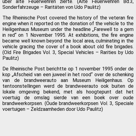
über alte Feuerwehren zierte. (Alte Feuerwehren Bd.3,
Sonderfahrzeuge – Raritäten von Udo Paulitz)
The Rheinische Post covered the history of the veteran fire
engine when it reported on the donation of the vehicle to the
Heiligenhaus Museum under the headline „Farewell to a gem
in red“ on 1 November 1995. At exhibitions, the fire engine
became well known beyond the local area, culminating in the
vehicle gracing the cover of a book about old fire brigades.
(Old Fire Brigades Vol. 3, Special Vehicles – Rarities by Udo
Paulitz)
De Rheinische Post berichtte op 1 november 1995 onder de
kop „Afscheid van een juweel in het rood“ over de schenking
van de brandweerauto aan Museum Heiligenhaus. Op
tentoonstellingen werd de brandweerauto ook buiten de
lokale omgeving bekend, met als hoogtepunt dat het
voertuig de omslag sierde van een boek over oude
brandweerkorpsen. (Oude brandweerkorpsen Vol. 3, Speciale
voertuigen – Zeldzaamheden door Udo Paulitz)