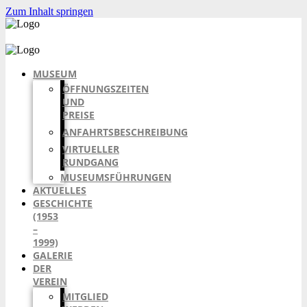
Zum Inhalt springen
MUSEUM
ÖFFNUNGSZEITEN
UND
PREISE
ANFAHRTSBESCHREIBUNG
VIRTUELLER
RUNDGANG
MUSEUMSFÜHRUNGEN
AKTUELLES
GESCHICHTE
(1953
–
1999)
GALERIE
DER
VEREIN
MITGLIED