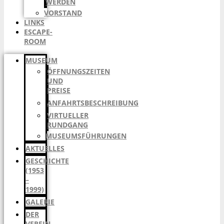
WERDEN
VORSTAND
LINKS
ESCAPE-
ROOM
MUSEUM
ÖFFNUNGSZEITEN
UND
PREISE
ANFAHRTSBESCHREIBUNG
VIRTUELLER
RUNDGANG
MUSEUMSFÜHRUNGEN
AKTUELLES
GESCHICHTE
(1953
–
1999)
GALERIE
DER
VEREIN