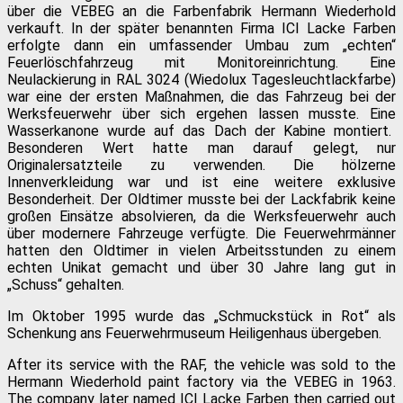
über die VEBEG an die Farbenfabrik Hermann Wiederhold
verkauft. In der später benannten Firma ICI Lacke Farben
erfolgte dann ein umfassender Umbau zum „echten“
Feuerlöschfahrzeug mit Monitoreinrichtung. Eine
Neulackierung in RAL 3024 (Wiedolux Tagesleuchtlackfarbe)
war eine der ersten
Maßnahmen, die das Fahrzeug bei der
Werksfeuerwehr über sich ergehen lassen musste.
Eine
Wasserkanone
wurde
auf d
as
Dach der Kabine
montiert.
Besonderen Wert hatte man darauf gelegt, nur
Originalersatzteile zu verwenden. Die hölzerne
Innenverkleidung war und ist eine weitere exklusive
Besonderheit. Der Oldtimer musste bei der Lackfabrik keine
großen Einsätze absolvieren, da die Werksfeuerwehr auch
über modernere Fahrzeuge verfügte.
Die Feuerwehrmänner
hatten den Oldtimer in vielen Arbeitsstunden zu einem
echten Unikat gemacht und
über 30 Jahre lang
gut in
„Schuss“ gehalten.
Im Oktober 1995 wurde das „Schmuckstück in Rot“ als
Schenkung ans Feuerwehrmuseum Heiligenhaus übergeben.
After its service with the RAF, the vehicle was sold to the
Hermann Wiederhold paint factory via the VEBEG in 1963.
The company later named ICI Lacke Farben then carried out