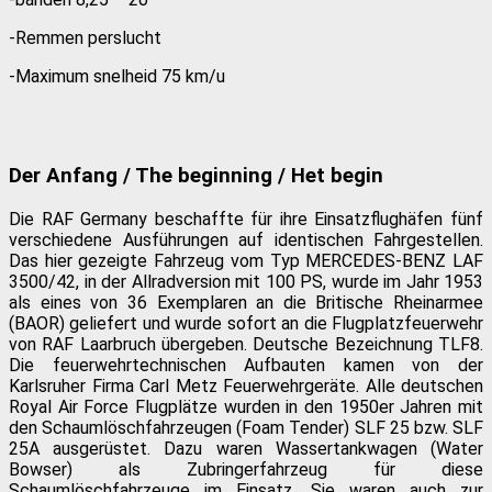
-Remmen perslucht
-Maximum snelheid 75 km/u
Der Anfang / The beginning / Het begin
Die RAF Germany beschaffte für ihre Einsatzflughäfen fünf
verschiedene Ausführungen auf identischen Fahrgestellen.
Das hier gezeigte Fahrzeug vom Typ MERCEDES-BENZ LAF
3500/42, in der Allradversion mit 100 PS, wurde im Jahr 1953
als eines von 36 Exemplaren an die Britische Rheinarmee
(BAOR) geliefert und wurde sofort an die Flugplatzfeuerwehr
von RAF Laarbruch übergeben. Deutsche Bezeichnung TLF8.
Die feuerwehrtechnischen Aufbauten kamen von der
Karlsruher Firma Carl Metz Feuerwehrgeräte. Alle deutschen
Royal Air Force Flugplätze wurden in den 1950er Jahren mit
den Schaumlöschfahrzeugen (Foam Tender) SLF 25 bzw. SLF
25A ausgerüstet. Dazu waren Wassertankwagen (Water
Bowser) als Zubringerfahrzeug für diese
Schaumlöschfahrzeuge im Einsatz. Sie waren auch zur